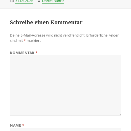
Veröffentlicht
Autor
31.05.2026
Daniel Bunčić
am
Schreibe einen Kommentar
Deine E-Mail-Adresse wird nicht veröffentlicht.
Erforderliche Felder
sind mit
*
markiert
KOMMENTAR
*
NAME
*