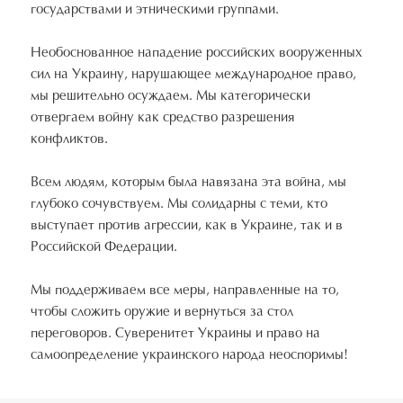
государствами и этническими группами.
Необоснованное нападение российских вооруженных
сил на Украину, нарушающее международное право,
мы решительно осуждаем. Мы категорически
отвергаем войну как средство разрешения
конфликтов.
Всем людям, которым была навязана эта война, мы
глубоко сочувствуем. Мы солидарны с теми, кто
выступает против агрессии, как в Украине, так и в
Российской Федерации.
Мы поддерживаем все меры, направленные на то,
чтобы сложить оружие и вернуться за стол
переговоров. Суверенитет Украины и право на
самоопределение украинского народа неоспоримы!