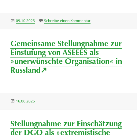
Veröffentlicht
zu 30. September – 3. Okto
09.10.2025
Schreibe einen Kommentar
am
Gemeinsame Stellungnahme zur
Einstufung von ASEEES als
»unerwünschte Organisation« in
Russland↗
Veröffentlicht
16.06.2025
am
Stellungnahme zur Einschätzung
der DGO als »extremistische