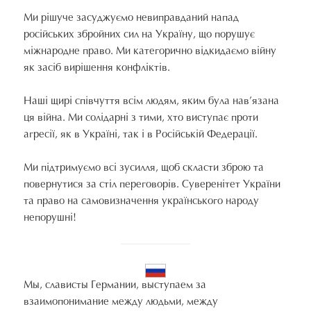
Ми рішуче засуджуємо невиправданий напад
російських збройних сил на Україну, що порушує
міжнародне право. Ми категорично відкидаємо війну
як засіб вирішення конфліктів.
Наші щирі співчуття всім людям, яким була нав’язана
ця війна. Ми солідарні з тими, хто виступає проти
агресії, як в Україні, так і в Російській Федерації.
Ми підтримуємо всі зусилля, щоб скласти зброю та
повернутися за стіл переговорів. Суверенітет України
та право на самовизначення українського народу
непорушні!
Мы, слависты Германии, выступаем за
взаимопонимание между людьми, между